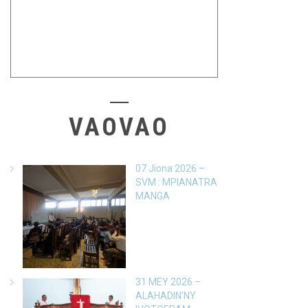
VAOVAO
07 Jiona 2026 –
SVM : MPIANATRA
MANGA
31 MEY 2026 –
ALAHADIN’NY