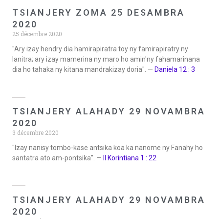
TSIANJERY ZOMA 25 DESAMBRA
2020
25 décembre 2020
"Ary izay hendry dia hamirapiratra toy ny famirapiratry ny
lanitra; ary izay mamerina ny maro ho amin'ny fahamarinana
dia ho tahaka ny kitana mandrakizay doria". —
Daniela 12 : 3
TSIANJERY ALAHADY 29 NOVAMBRA
2020
3 décembre 2020
"Izay nanisy tombo-kase antsika koa ka nanome ny Fanahy ho
santatra ato am-pontsika". —
II Korintiana 1 : 22
TSIANJERY ALAHADY 29 NOVAMBRA
2020