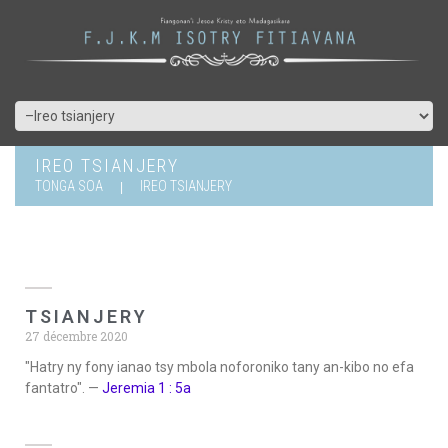
IREO TSIANJERY
TONGA SOA
IREO TSIANJERY
TSIANJERY
27 décembre 2020
"Hatry ny fony ianao tsy mbola noforoniko tany an-kibo no efa
fantatro". —
Jeremia 1 : 5a