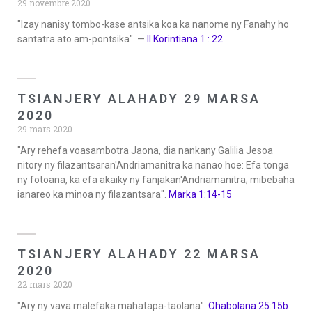
29 novembre 2020
"Izay nanisy tombo-kase antsika koa ka nanome ny Fanahy ho
santatra ato am-pontsika". —
II Korintiana 1 : 22
TSIANJERY ALAHADY 29 MARSA
2020
29 mars 2020
"Ary rehefa voasambotra Jaona, dia nankany Galilia Jesoa
nitory ny filazantsaran'Andriamanitra ka nanao hoe: Efa tonga
ny fotoana, ka efa akaiky ny fanjakan'Andriamanitra; mibebaha
ianareo ka minoa ny filazantsara".
Marka 1:14-15
TSIANJERY ALAHADY 22 MARSA
2020
22 mars 2020
"Ary ny vava malefaka mahatapa-taolana".
Ohabolana 25:15b