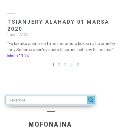
TSIANJERY ALAHADY 01 MARSA
2020
1 mars 2020
"Fa lazaiko aminareo fa ho moramora kokoa ny ho amin'ny
tany Sodoma amin'ny andro fitsarana noho ny ho aminao".
Matio 11:24
1
2
3
4
5
MOFONAINA