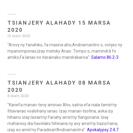
TSIANJERY ALAHADY 15 MARSA
2020
15 mars 2020
"Arovy ny fanahiko, fa masina aho;Andriamanitro o, vonjeo ny
mpanomponao,Izay matoky Anao. Tompo o, mamindrà fo
amiko;Fa Ianao no itarainako mandrakariva".
Salamo 86:2-3
TSIANJERY ALAHADY 08 MARSA
2020
8 mars 2020
"Kanefa manan-teny aminao Aho, satria efa niala tamin'ny
fitiavanao voalohany ianao. Izay manan-tsofina, aoka izy
hihaino izay lazain'ny Fanahy amin'ny fiangonana. Izay
maharesy dia havelako hihinana ny avy amin'ny hazon'aina,
izay eo amin'ny Paradisan'Andriamanitra".
Apokalypsy 2:4
;
7