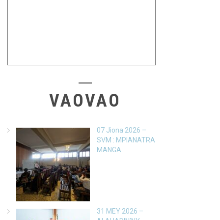
VAOVAO
07 Jiona 2026 –
SVM : MPIANATRA
MANGA
31 MEY 2026 –