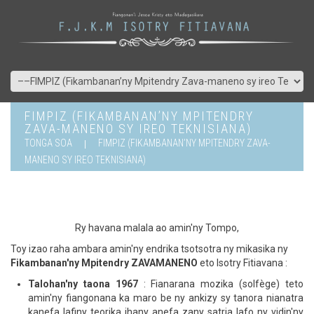
FIMPIZ (FIKAMBANAN’NY MPITENDRY
ZAVA-MANENO SY IREO TEKNISIANA)
TONGA SOA
FIMPIZ (FIKAMBANAN’NY MPITENDRY ZAVA-
MANENO SY IREO TEKNISIANA)
Ry havana malala ao amin'ny Tompo,
Toy izao raha ambara amin'ny endrika tsotsotra ny mikasika ny
Fikambanan'ny Mpitendry ZAVAMANENO
eto Isotry Fitiavana :
Talohan'ny taona 1967
: Fianarana mozika (solfège) teto
amin'ny fiangonana ka maro be ny ankizy sy tanora nianatra
kanefa lafiny teorika ihany anefa zany satria lafo ny vidin'ny