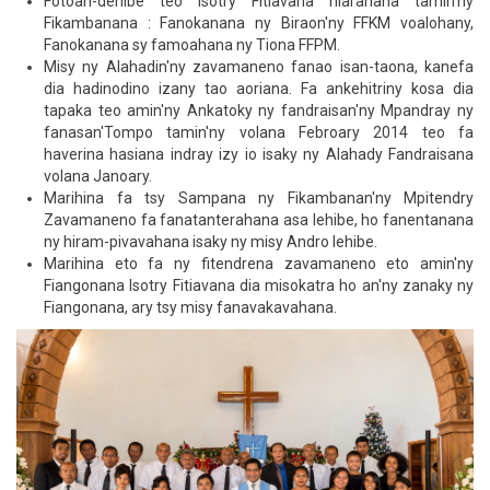
Fotoan-dehibe teo Isotry Fitiavana niarahana tamin'ny
Fikambanana : Fanokanana ny Biraon'ny FFKM voalohany,
Fanokanana sy famoahana ny Tiona FFPM.
Misy ny Alahadin'ny zavamaneno fanao isan-taona, kanefa
dia hadinodino izany tao aoriana. Fa ankehitriny kosa dia
tapaka teo amin'ny Ankatoky ny fandraisan'ny Mpandray ny
fanasan'Tompo tamin'ny volana Febroary 2014 teo fa
haverina hasiana indray izy io isaky ny Alahady Fandraisana
volana Janoary.
Marihina fa tsy Sampana ny Fikambanan'ny Mpitendry
Zavamaneno fa fanatanterahana asa lehibe, ho fanentanana
ny hiram-pivavahana isaky ny misy Andro lehibe.
Marihina eto fa ny fitendrena zavamaneno eto amin'ny
Fiangonana Isotry Fitiavana dia misokatra ho an'ny zanaky ny
Fiangonana, ary tsy misy fanavakavahana.