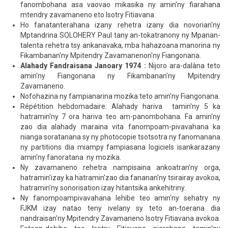
fanombohana asa vaovao mikasika ny amin'ny fiarahana
mtendry zavamaneno eto Isotry Fitiavana.
Ho fanatanterahana izany rehetra izany dia novorian'ny
Mptandrina SOLOHERY Paul tany an-tokatranony ny Mpanan-
talenta rehetra tsy ankanavaka, mba hahazoana manorina ny
Fikambanan'ny Mpitendry Zavamanenon'ny Fiangonana.
Alahady Fandraisana Janoary 1974 :
Nijoro ara-dalàna teto
amin'ny Fiangonana ny Fikambanan'ny Mpitendry
Zavamaneno.
Nofohazina ny fampianarina mozika teto amin'ny Fiangonana.
Répétition hebdomadaire: Alahady hariva tamin'ny 5 ka
hatramin'ny 7 ora hariva teo am-panombohana. Fa amin'ny
zao dia alahady maraina vita fanompoam-pivavahana ka
nianga soratanana sy ny photocopie tsotsotra ny fanomanana
ny partitions dia miampy fampiasana logiciels isankarazany
amin'ny fanoratana ny mozika.
Ny zavamaneno rehetra nampisaina ankoatran'ny orga,
hatramin'izay ka hatramin'zao dia fananan'ny tsirairay avokoa,
hatramin'ny sonorisation izay hitantsika ankehitriny.
Ny fanompoampivavahana lehibe teo amin'ny sehatry ny
FJKM izay natao teny ivelany sy teto an-toerana dia
nandraisan'ny Mpitendry Zavamaneno Isotry Fitiavana avokoa.