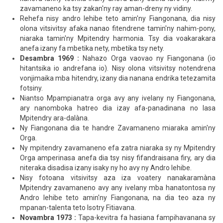
zavamaneno ka tsy zakan'ny ray aman-dreny ny vidiny.
Rehefa nisy andro lehibe teto amin'ny Fiangonana, dia nisy
olona vitsivitsy afaka nanao fitendrene tamin'ny nahim-pony,
niaraka tamin'ny Mpitendry harmonia. Tsy dia voakarakara
anefa izany fa mbetika nety, mbetika tsy nety.
Desambra 1969 :
Nahazo Orga vaovao ny Fiangonana (io
hitantsika io andrefana io). Nisy olona vitsivitsy notendrena
vonjimaika mba hitendry, izany dia nanana endrika tetezamita
fotsiny.
Niantso Mpampianatra orga avy any ivelany ny Fiangonana,
ary nanomboka hatreo dia izay afa-panadinana no lasa
Mpitendry ara-dalàna.
Ny Fiangonana dia te handre Zavamaneno miaraka amin'ny
Orga.
Ny mpitendry zavamaneno efa zatra niaraka sy ny Mpitendry
Orga amperinasa anefa dia tsy nisy fifandraisana firy, ary dia
niteraka disadisa izany isaky ny ho avy ny Andro lehibe.
Nisy fotoana vitsivitsy aza iza voatery nanakaramàna
Mpitendry zavamaneno avy any ivelany mba hanatontosa ny
Andro lehibe teto amin'ny Fiangonana, na dia teo aza ny
mpanan-talenta teto Isotry Fitiavana.
Novambra 1973 :
Tapa-kevitra fa hasiana fampihavanana sy